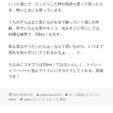
いった感じで、ビックリした時や気持ち悪って思ったと
き、怖いときにも使っています。
うちの子らはまだ見たものを全て触っていく感じの年
齢。外でいろんな実やキノコ、虫をすぐに手にしては、
結構な確率で、Yikes！を出す。
私も昔はそうだったなぁ～なんて思いながら、いつまで
恐れを知らずにいてくれるかなぁ、、、と。
ちなみにゴキブリはYikes！ではないらしく、トイレッ
トペーパーに包んでトイレにサヨナラしてくれる。英雄
です！
投
作
カ
2021年9月1日
bibouroku2015
キッズ英語
,
スラング /
稿
タ
成
テ
idiom
yikes
,
びっくり
,
スラング
,
英語
日:
グ
者
ゴ
リ
ー