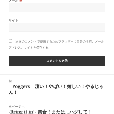
メール
※
サイト
次回のコメントで使用するためブラウザーに自分の名前、メール
アドレス、サイトを保存する。
投
前
稿
– Poggers – 凄い！やばい！嬉しい！やるじゃ
前
ナ
ん！
の
ビ
投
ゲ
稿:
次ページへ
ー
-Bring it in!- 集合！または…ハグして！
次