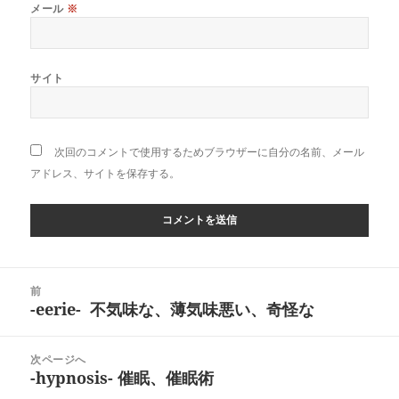
メール
※
サイト
次回のコメントで使用するためブラウザーに自分の名前、メール
アドレス、サイトを保存する。
投
前
稿
-eerie- 不気味な、薄気味悪い、奇怪な
前
ナ
の
ビ
投
次ページへ
ゲ
稿:
-hypnosis- 催眠、催眠術
次
ー
の