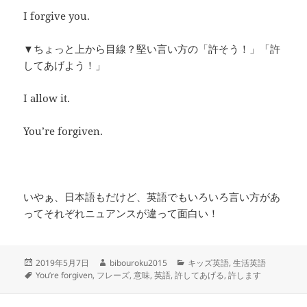
I forgive you.
▼ちょっと上から目線？堅い言い方の「許そう！」「許
してあげよう！」
I allow it.
You’re forgiven.
いやぁ、日本語もだけど、英語でもいろいろ言い方があ
ってそれぞれニュアンスが違って面白い！
投
作
カ
2019年5月7日
bibouroku2015
キッズ英語
,
生活英語
稿
タ
成
テ
You’re forgiven
,
フレーズ
,
意味
,
英語
,
許してあげる
,
許します
日:
グ
者
ゴ
リ