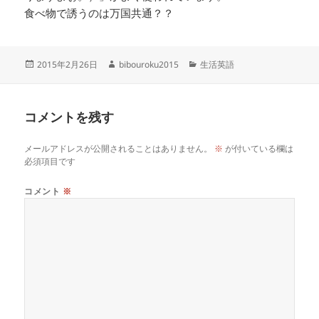
食べ物で誘うのは万国共通？？
投
作
カ
2015年2月26日
bibouroku2015
生活英語
稿
成
テ
日:
者
ゴ
リ
コメントを残す
ー
メールアドレスが公開されることはありません。
※
が付いている欄は
必須項目です
コメント
※