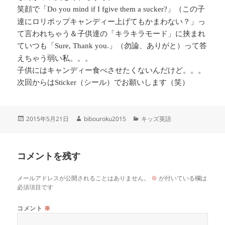
笑顔で「
」（この子
Do you mind if I fgive them a sucker?
達にロリポップキャンディー上げてもかまわない？」っ
て言われちゃう＆子供達の「キラキラモード」に挟まれ
ていつも「
」（勿論、ありがと）って答
Sure, Thank you.
えちゃう弱い私。。。
子供にはキャンディー食べさせたくないんだけど。。。
次回からは
（シール）でお願いします（笑）
Sticker
投
作
カ
2015年5月21日
bibouroku2015
キッズ英語
稿
成
テ
日:
者
ゴ
リ
コメントを残す
ー
メールアドレスが公開されることはありません。
※
が付いている欄は
必須項目です
コメント
※