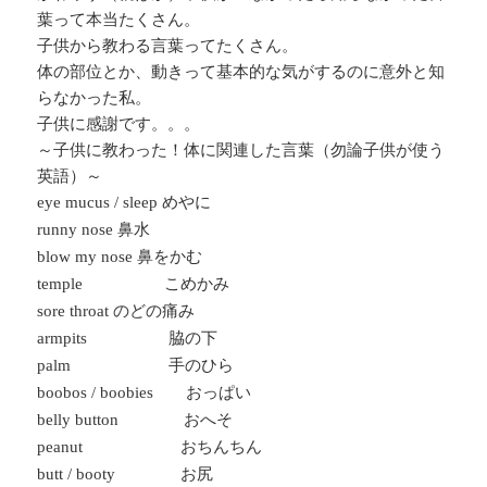
葉って本当たくさん。
子供から教わる言葉ってたくさん。
体の部位とか、動きって基本的な気がするのに意外と知
らなかった私。
子供に感謝です。。。
～子供に教わった！体に関連した言葉（勿論子供が使う
英語）～
めやに
eye mucus / sleep
鼻水
runny nose
鼻をかむ
blow my nose
こめかみ
temple
のどの痛み
sore throat
脇の下
armpits
手のひら
palm
おっぱい
boobos / boobies
おへそ
belly button
おちんちん
peanut
お尻
butt / booty