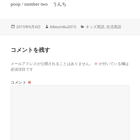
うんち
poop / number two
投
作
カ
2015年6月4日
bibouroku2015
キッズ英語
,
生活英語
稿
成
テ
日:
者
ゴ
リ
コメントを残す
ー
メールアドレスが公開されることはありません。
※
が付いている欄は
必須項目です
コメント
※