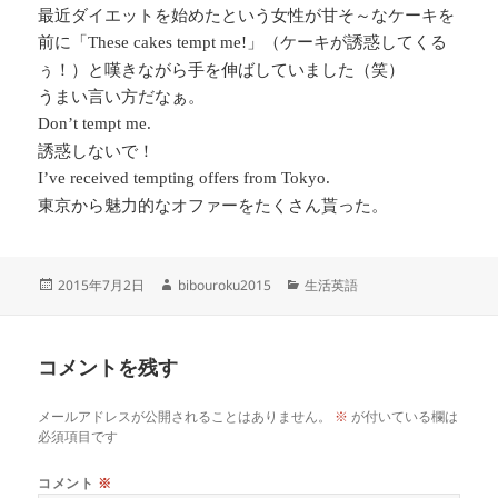
最近ダイエットを始めたという女性が甘そ～なケーキを
前に「
」（ケーキが誘惑してくる
These cakes tempt me!
ぅ！）と嘆きながら手を伸ばしていました（笑）
うまい言い方だなぁ。
Don’t tempt me.
誘惑しないで！
I’ve received tempting offers from Tokyo.
東京から魅力的なオファーをたくさん貰った。
投
作
カ
2015年7月2日
bibouroku2015
生活英語
稿
成
テ
日:
者
ゴ
リ
コメントを残す
ー
メールアドレスが公開されることはありません。
※
が付いている欄は
必須項目です
コメント
※