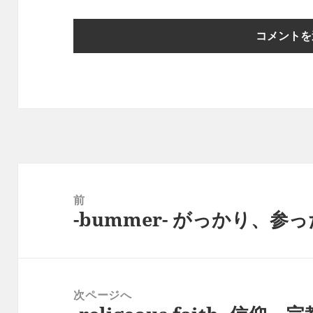
投
稿
前
-bummer- がっかり、参
ナ
前
ビ
の
ゲ
投
ー
稿:
次ページへ
シ
次