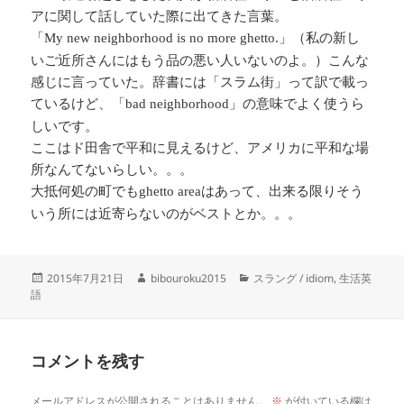
アに関して話していた際に出てきた言葉。
「
」（私の新し
My new neighborhood is no more ghetto.
いご近所さんにはもう品の悪い人いないのよ。）こんな
感じに言っていた。辞書には「スラム街」って訳で載っ
ているけど、「
」の意味でよく使うら
bad neighborhood
しいです。
ここはド田舎で平和に見えるけど、アメリカに平和な場
所なんてないらしい。。。
大抵何処の町でも
はあって、出来る限りそう
ghetto area
いう所には近寄らないのがベストとか。。。
投
作
カ
2015年7月21日
bibouroku2015
スラング / idiom
,
生活英
稿
成
テ
語
日:
者
ゴ
リ
ー
コメントを残す
メールアドレスが公開されることはありません。
※
が付いている欄は