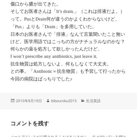
傷口から膿が出てきた。
そしてお医者さんは「
」（これは排液だよ。）
It’s drain.
って。
と
何が違うのかよくわからないけど、
Pus
Drain
「
」よりも「
」を多用していた。
Pus
Drain
日本のお医者さんで「排液」なんて言葉聞いたこと無い
けど、医学用語ではこっちの方がナチュラルなのかな？
何らかの薬を処方して欲しかったんだけど、
I won’t prescribe any antibiotics, just leave it.
抗生物質は処方しないよ、何もしなくて大丈夫。
との事。「
＝抗生物質」も予習して行ったから
Antibiotic
今回の病院はばっちりでした♪
投
作
カ
2015年8月19日
bibouroku2015
生活英語
稿
成
テ
日:
者
ゴ
リ
コメントを残す
ー
メールアドレスが公開されることはありません。
※
が付いている欄は