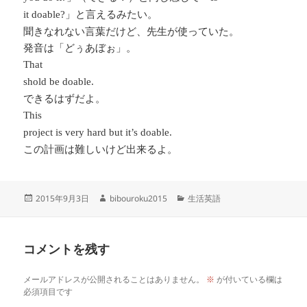
」と言えるみたい。
it doable?
聞きなれない言葉だけど、先生が使っていた。
発音は「どぅあぼぉ」。
That
shold be doable.
できるはずだよ。
This
project is very hard but it’s doable.
この計画は難しいけど出来るよ。
投
作
カ
2015年9月3日
bibouroku2015
生活英語
稿
成
テ
日:
者
ゴ
リ
コメントを残す
ー
メールアドレスが公開されることはありません。
※
が付いている欄は
必須項目です