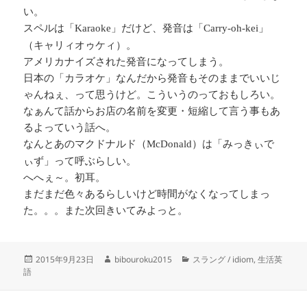
い。
スペルは「
」だけど、発音は「
」
Karaoke
Carry-oh-kei
（キャリィオゥケィ）。
アメリカナイズされた発音になってしまう。
日本の「カラオケ」なんだから発音もそのままでいいじ
ゃんねぇ、って思うけど。こういうのっておもしろい。
なぁんて話からお店の名前を変更・短縮して言う事もあ
るよっていう話へ。
なんとあのマクドナルド（
）は「みっきぃで
McDonald
ぃず」って呼ぶらしい。
へへぇ～。初耳。
まだまだ色々あるらしいけど時間がなくなってしまっ
た。。。また次回きいてみよっと。
投
作
カ
2015年9月23日
bibouroku2015
スラング / idiom
,
生活英
稿
成
テ
語
日:
者
ゴ
リ