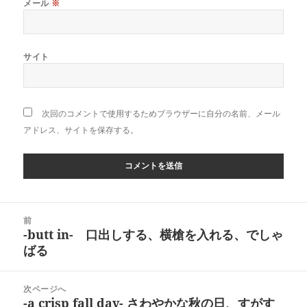
メール
※
サイト
次回のコメントで使用するためブラウザーに自分の名前、メール
アドレス、サイトを保存する。
投
前
稿
-butt in- 口出しする、横槍を入れる、でしゃ
前
ナ
ばる
の
ビ
投
ゲ
稿:
次ページへ
ー
-a crisp fall day- さわやかな秋の日、すがす
次