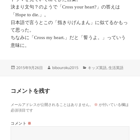
決まり文句？のようで「
」の答えは
Cross your heart?
「
」。
Hope to die.
日本語で言うとこの「指きりげんまん」に似てるかもっ
て思った。
ちなみに「
」だと「誓うよ。」っていう
Cross my heart.
意味に。
投
作
カ
2015年9月26日
bibouroku2015
キッズ英語
,
生活英語
稿
成
テ
日:
者
ゴ
リ
コメントを残す
ー
メールアドレスが公開されることはありません。
※
が付いている欄は
必須項目です
コメント
※