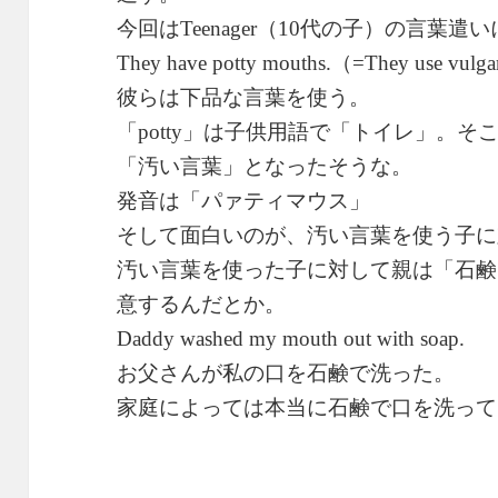
今回は
（
代の子）の言葉遣い
Teenager
10
（
They have potty mouths.
=They use vulga
彼らは下品な言葉を使う。
「
」は子供用語で「トイレ」。そ
potty
「汚い言葉」となったそうな。
発音は「パァティマウス」
そして面白いのが、汚い言葉を使う子に
汚い言葉を使った子に対して親は「石鹸
意するんだとか。
Daddy washed my mouth out with soap.
お父さんが私の口を石鹸で洗った。
家庭によっては本当に石鹸で口を洗って