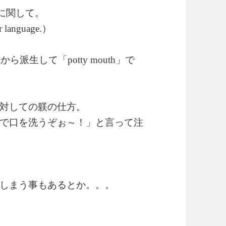
に関して。
）
r language.
こから派生して「
」で
potty mouth
対しての躾の仕方。
で口を洗うぞぉ～！」と言って注
しまう事もあるとか。。。