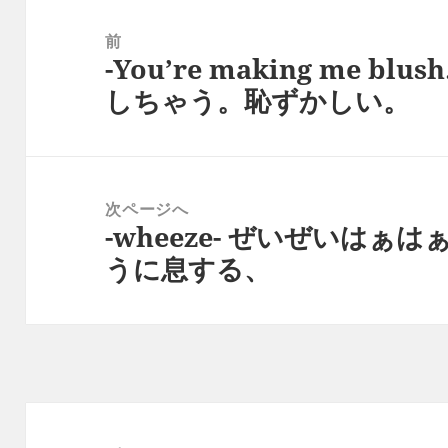
投
稿
前
-You’re making me b
ナ
前
しちゃう。恥ずかしい。
ビ
の
ゲ
投
ー
稿:
シ
次ページへ
ョ
-wheeze- ぜいぜいは
次
ン
うに息する、
の
投
稿: