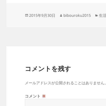
投
作
カ
2015年9月30日
bibouroku2015
生
稿
成
テ
日:
者
ゴ
リ
ー
コメントを残す
メールアドレスが公開されることはありません
コメント
※