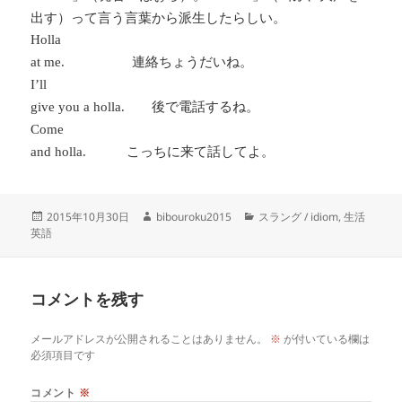
出す）って言う言葉から派生したらしい。
Holla
連絡ちょうだいね。
at me.
I’ll
後で電話するね。
give you a holla.
Come
こっちに来て話してよ。
and holla.
投
作
カ
2015年10月30日
bibouroku2015
スラング / idiom
,
生活
稿
成
テ
英語
日:
者
ゴ
リ
ー
コメントを残す
メールアドレスが公開されることはありません。
※
が付いている欄は
必須項目です
コメント
※