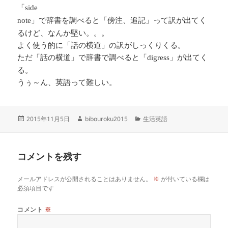
「
side
」で辞書を調べると「傍注、追記」って訳が出てく
note
るけど、なんか堅い。。。
よく使う的に「話の横道」の訳がしっくりくる。
ただ「話の横道」で辞書で調べると「
」が出てく
digress
る。
うぅ～ん、英語って難しい。
投
作
カ
2015年11月5日
bibouroku2015
生活英語
稿
成
テ
日:
者
ゴ
リ
コメントを残す
ー
メールアドレスが公開されることはありません。
※
が付いている欄は
必須項目です
コメント
※