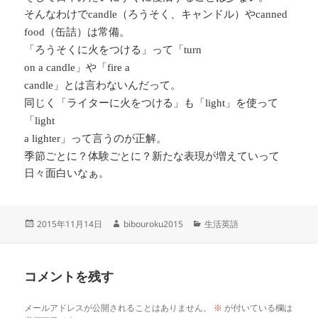
そんなわけで
（ろうそく、キャンドル）や
candle
canned
（缶詰）は常備。
food
「ろうそくに火をつける」って「
turn
」や「
on a candle
fire a
」とは言わないんだって。
candle
同じく「ライターに火をつける」も「
」を使って
light
「
light
」って言うのが正解。
a lighter
季節ごとに？体験ごとに？新たな表現が増えていって
日々面白いなぁ。
投
作
カ
2015年11月14日
bibouroku2015
生活英語
稿
成
テ
日:
者
ゴ
リ
コメントを残す
ー
メールアドレスが公開されることはありません。
※
が付いている欄は