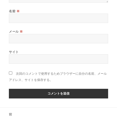
名前
※
メール
※
サイト
次回のコメントで使用するためブラウザーに自分の名前、メール
アドレス、サイトを保存する。
投
前
稿