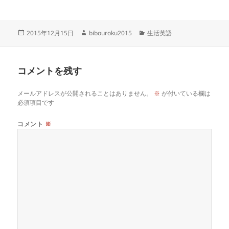
投
作
カ
2015年12月15日
bibouroku2015
生活英語
稿
成
テ
日:
者
ゴ
リ
コメントを残す
ー
メールアドレスが公開されることはありません。
※
が付いている欄は
必須項目です
コメント
※