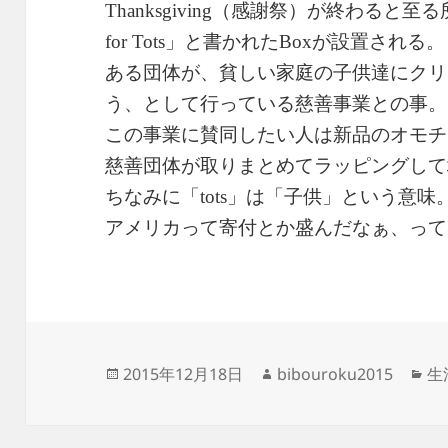
（感謝祭）が終わると至る
Thanksgiving
」と書かれた
が設置される。
for Tots
Box
ある団体が、貧しい家庭の子供達にクリ
う、として行っている慈善事業との事。
この事業に賛同したい人は新品のオモチ
慈善団体が取りまとめてラッピングして
ちなみに「
」は「子供」という意味
tots
アメリカって寄付とか盛んだなぁ、って
投
作
カ
2015年12月18日
bibouroku2015
生
稿
成
テ
日:
者
ゴ
リ