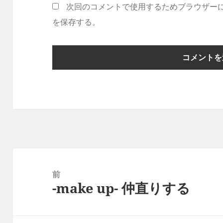
次回のコメントで使用するためブラウザー
を保存する。
投
稿
前
-make up- 仲直りする
ナ
前
ビ
の
ゲ
投