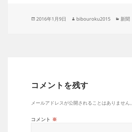
投
作
カ
2016年1月9日
bibouroku2015
新聞
稿
成
テ
日:
者
ゴ
リ
ー
コメントを残す
メールアドレスが公開されることはありません
コメント
※