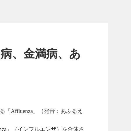
金持ち病、金満病、あ
る「
」（発音：あふるえ
Affluenza
」（インフルエンザ）を合体さ
nza