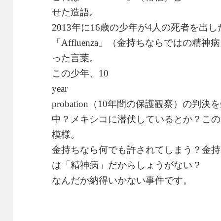
せた造語。
年に
歳の少年が
人の死者を出し
2013
16
4
「
」（金持ちならではの精神病
Affluenza
った言葉。
この少年、
10
year
（
年間の保護観察）の判決を
probation
10
中？メキシコに潜伏しているとか？この
模様。
金持ちなら何でも許されてしまう？金持
は「精神病」だからしょうがない？
なんだか納得いかない事件です。