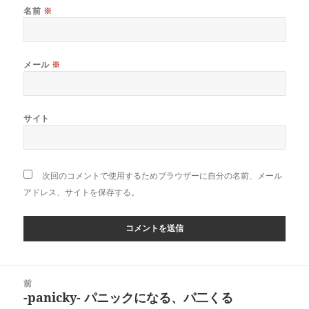
名前
※
メール
※
サイト
次回のコメントで使用するためブラウザーに自分の名前、メール
アドレス、サイトを保存する。
投
前
稿
-panicky- パニックになる、パ二くる
前
ナ