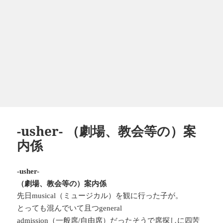
-usher- （劇場、教会等の）案
内係
-usher-
（劇場、教会等の）案内係
先日
（ミュージカル）を観に行った子が。
musical
とっても混んでいて且つ
general
（一般席
自由席）だったそうで席探しに四苦
admission
/