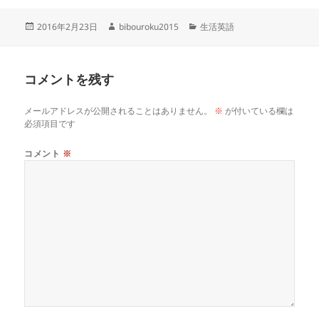
投
作
カ
2016年2月23日
bibouroku2015
生活英語
稿
成
テ
日:
者
ゴ
リ
コメントを残す
ー
メールアドレスが公開されることはありません。
※
が付いている欄は
必須項目です
コメント
※