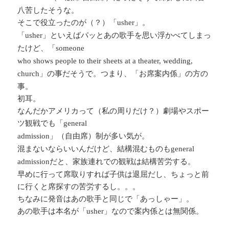
八苦したそうな。
そこで役立ったのが（？）「
」。
usher
「
」といえばパッとあの歌手を思い浮かべてしまっ
usher
たけど、「
someone
who shows people to their sheets at a theater, wedding,
」の事だそうで。つまり、「お席案内係」の方の
church
事。
初耳。
なんだかアメリカって（私の周りだけ？）劇場やスポー
ツ観戦でも「
general
」（自由席）制が多い気が。
admission
混まないならいいんだけど、結構混むものも
general
だと、家族連れでの観戦は結構苦労する。
admission
早めに行って席取りすれば子供は退屈だし、ちょっと前
に行くと席探すの苦労するし。。。
ちなみに発音はあの歌手と同じで「あっしゃー」。
あの歌手は本名が「
」なので案内係とは無関係。
usher