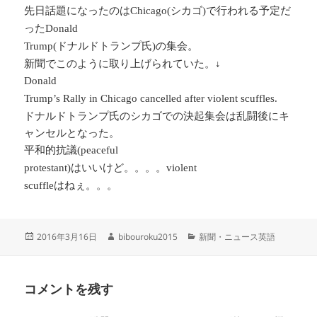
先日話題になったのは
シカゴ
で行われる予定だ
Chicago(
)
った
Donald
ドナルドトランプ氏
の集会。
Trump(
)
新聞でこのように取り上げられていた。↓
Donald
Trump’s Rally in Chicago cancelled after violent scuffles.
ドナルドトランプ氏のシカゴでの決起集会は乱闘後にキ
ャンセルとなった。
平和的抗議
(peaceful
はいいけど。。。。
protestant)
violent
はねぇ。。。
scuffle
投
作
カ
2016年3月16日
bibouroku2015
新聞・ニュース英語
稿
成
テ
日:
者
ゴ
リ
コメントを残す
ー