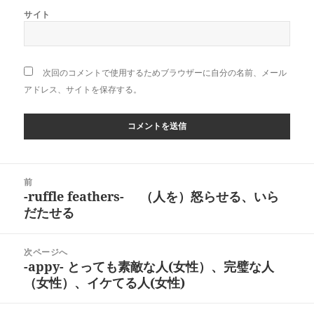
サイト
次回のコメントで使用するためブラウザーに自分の名前、メール
アドレス、サイトを保存する。
投
前
稿
-ruffle feathers- （人を）怒らせる、いら
前
ナ
だたせる
の
ビ
投
ゲ
稿:
次ページへ
ー
-appy- とっても素敵な人(女性）、完璧な人
次
シ
（女性）、イケてる人(女性)
の
ョ
投
ン