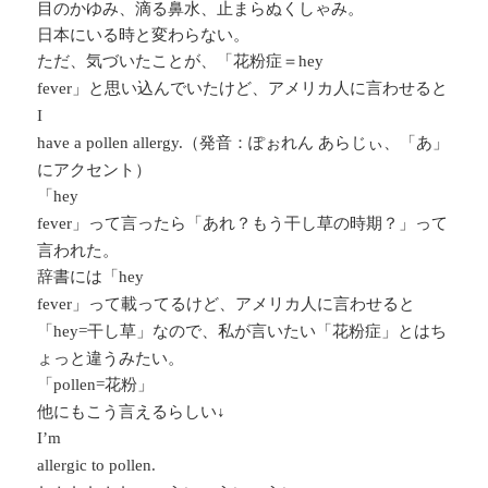
目のかゆみ、滴る鼻水、止まらぬくしゃみ。
日本にいる時と変わらない。
ただ、気づいたことが、「花粉症＝
hey
」と思い込んでいたけど、アメリカ人に言わせると
fever
I
（発音：ぽぉれん あらじぃ、「あ」
have a pollen allergy.
にアクセント）
「
hey
」って言ったら「あれ？もう干し草の時期？」って
fever
言われた。
辞書には「
hey
」って載ってるけど、アメリカ人に言わせると
fever
「
干し草」なので、私が言いたい「花粉症」とはち
hey=
ょっと違うみたい。
「
花粉」
pollen=
他にもこう言えるらしい↓
I’m
allergic to pollen.