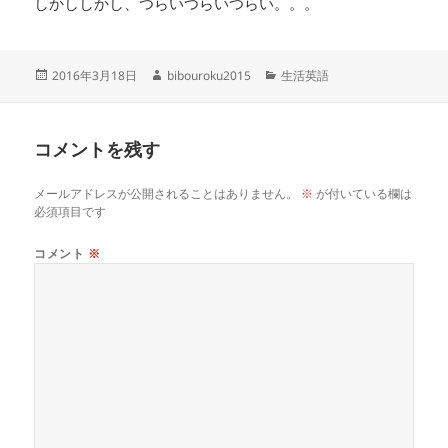
しかししかし、つらいつらいつらい。。。
投
作
カ
2016年3月18日
bibouroku2015
生活英語
稿
成
テ
日:
者
ゴ
リ
コメントを残す
ー
メールアドレスが公開されることはありません。
※
が付いている欄は
必須項目です
コメント
※