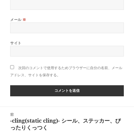
メール
※
サイト
次回のコメントで使用するためブラウザーに自分の名前、メール
アドレス、サイトを保存する。
投
前
稿
-cling(static cling)- シール、ステッカー、ぴ
前
ナ
ったりくっつく
の
ビ