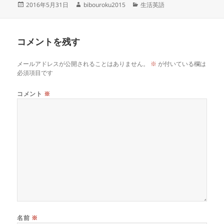
投
作
カ
2016年5月31日
bibouroku2015
生活英語
稿
成
テ
日:
者
ゴ
リ
コメントを残す
ー
メールアドレスが公開されることはありません。
※
が付いている欄は
必須項目です
コメント
※
名前
※