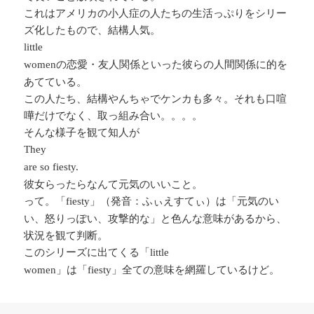
これはアメリカの小人症の人たちの生活っぷりをシリー
ズ化したもので、結構人気。
little
の恋愛・友人関係といった彼らの人間関係に的を
women
あてている。
この人たち、結構やんちゃでケンカも多々。それも口喧
嘩だけでなく、取っ組み合い。。。。
そんな様子を観て知人が
They
are so fiesty.
彼女らったらなんて元気のいいこと。
って。「
」（発音：ふぃえすてぃ）は「元気のい
fiesty
い、怒りっぽい、攻撃的な」と色んな意味があるから、
状況を観て判断。
このシリーズに出てくる「
little
」は「
」全ての意味を網羅しているけど。
women
fiesty