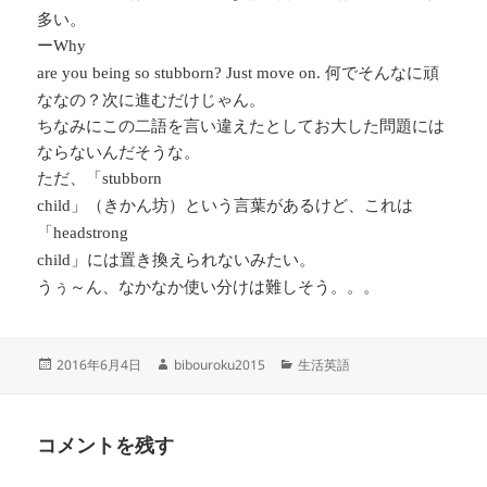
多い。
ー
Why
何でそんなに頑
are you being so stubborn? Just move on.
ななの？次に進むだけじゃん。
ちなみにこの二語を言い違えたとしてお大した問題には
ならないんだそうな。
ただ、「
stubborn
」（きかん坊）という言葉があるけど、これは
child
「
headstrong
」には置き換えられないみたい。
child
うぅ～ん、なかなか使い分けは難しそう。。。
投
作
カ
2016年6月4日
bibouroku2015
生活英語
稿
成
テ
日:
者
ゴ
リ
コメントを残す
ー