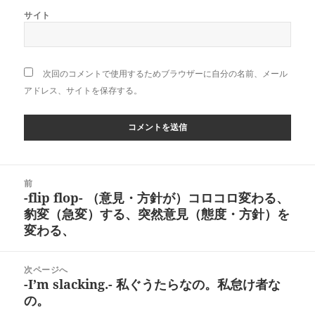
サイト
次回のコメントで使用するためブラウザーに自分の名前、メール
アドレス、サイトを保存する。
投
前
稿
-flip flop- （意見・方針が）コロコロ変わる、
前
ナ
豹変（急変）する、突然意見（態度・方針）を
の
ビ
変わる、
投
ゲ
稿:
ー
次ページへ
シ
-I’m slacking.- 私ぐうたらなの。私怠け者な
次
ョ
の。
の
ン