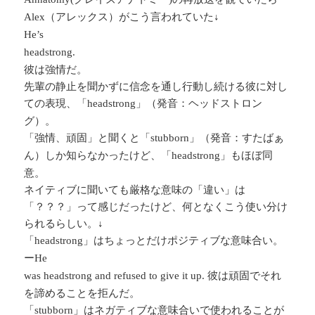
（アレックス）がこう言われていた↓
Alex
He’s
headstrong.
彼は強情だ。
先輩の静止を聞かずに信念を通し行動し続ける彼に対し
ての表現、「
」（発音：ヘッドストロン
headstrong
グ）。
「強情、頑固」と聞くと「
」（発音：すたばぁ
stubborn
ん）しか知らなかったけど、「
」もほぼ同
headstrong
意。
ネイティブに聞いても厳格な意味の「違い」は
「？？？」って感じだったけど、何となくこう使い分け
られるらしい。↓
「
」はちょっとだけポジティブな意味合い。
headstrong
ー
He
彼は頑固でそれ
was headstrong and refused to give it up.
を諦めることを拒んだ。
「
」はネガティブな意味合いで使われることが
stubborn