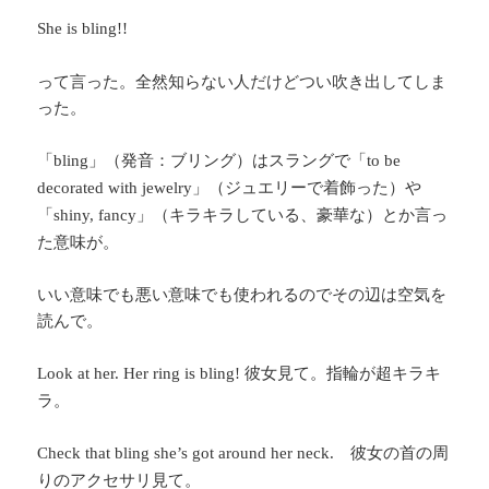
She is bling!!
って言った。全然知らない人だけどつい吹き出してしま
った。
「
」（発音：ブリング）はスラングで「
bling
to be
」（ジュエリーで着飾った）や
decorated with jewelry
「
」（キラキラしている、豪華な）とか言っ
shiny, fancy
た意味が。
いい意味でも悪い意味でも使われるのでその辺は空気を
読んで。
彼女見て。指輪が超キラキ
Look at her. Her ring is bling!
ラ。
彼女の首の周
Check that bling she’s got around her neck.
りのアクセサリ見て。