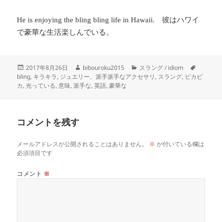
彼はハワイ
He is enjoying the bling bling life in Hawaii.
で豪華な生活楽しんでいる。
投
作
カ
タ
2017年8月26日
bibouroku2015
スラング / idiom
稿
成
テ
グ
bling
,
キラキラ
,
ジュエリー、派手派手なアクセサリ
,
スラング
,
ピカピ
日:
者
ゴ
カ
,
光っている
,
意味
,
派手な
,
英語
,
豪華な
リ
ー
コメントを残す
メールアドレスが公開されることはありません。
※
が付いている欄は
必須項目です
コメント
※