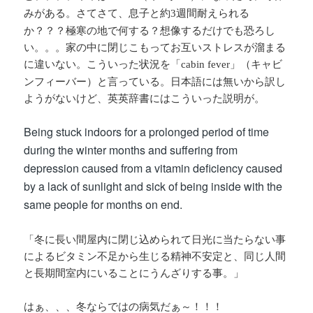
みがある。さてさて、息子と約
週間耐えられる
3
か？？？極寒の地で何する？想像するだけでも恐ろし
い。。。家の中に閉じこもってお互いストレスが溜まる
に違いない。こういった状況を「
」（キャビ
cabin fever
ンフィーバー）と言っている。日本語には無いから訳し
ようがないけど、英英辞書にはこういった説明が。
Being stuck indoors for a prolonged period of time
during the winter months and suffering from
depression caused from a vitamin deficiency caused
by a lack of sunlight and sick of being inside with the
same people for months on end.
「冬に長い間屋内に閉じ込められて日光に当たらない事
によるビタミン不足から生じる精神不安定と、同じ人間
と長期間室内にいることにうんざりする事。」
はぁ、、、冬ならではの病気だぁ～！！！