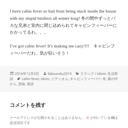
I have cabin fever so bad from being stuck inside the house
冬の間中ずっとバ
with my stupid btothers all winter long!
カな兄弟と室内に閉じ込められてキャビンフィーバーに
かかってるわ。。。
キャビンフ
I’ve got cabin fever! It’s making me cazy!!!!
ィーバーだわ。気が狂いそう！
投
作
カ
2016年12月2日
bibouroku2015
スラング / idiom
,
生活英
稿
タ
成
テ
語
cabin fever
,
idiom
,
イディオム
,
キャビンフィーバー
,
冬
,
家の中
日:
グ
者
ゴ
から
,
意味
,
英語
リ
ー
コメントを残す
メールアドレスが公開されることはありません。
※
が付いている欄は
必須項目です