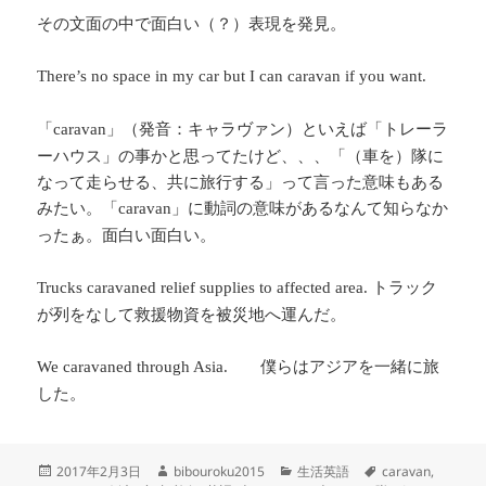
その文面の中で面白い（？）表現を発見。
There’s no space in my car but I can caravan if you want.
「
」（発音：キャラヴァン）といえば「トレーラ
caravan
ーハウス」の事かと思ってたけど、、、「（車を）隊に
なって走らせる、共に旅行する」って言った意味もある
みたい。「
」に動詞の意味があるなんて知らなか
caravan
ったぁ。面白い面白い。
トラック
Trucks caravaned relief supplies to affected area.
が列をなして救援物資を被災地へ運んだ。
僕らはアジアを一緒に旅
We caravaned through Asia.
した。
投
作
カ
タ
2017年2月3日
bibouroku2015
生活英語
caravan
,