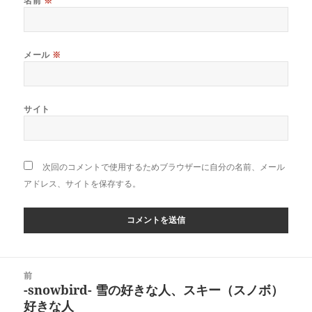
名前
※
メール
※
サイト
次回のコメントで使用するためブラウザーに自分の名前、メール
アドレス、サイトを保存する。
投
前
稿
-snowbird- 雪の好きな人、スキー（スノボ）
前
ナ
好きな人
の