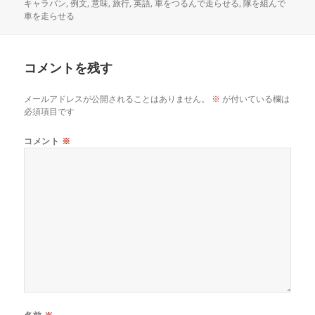
稿
成
テ
グ
キャラバン
,
例文
,
意味
,
旅行
,
英語
,
車をつるんで走らせる
,
隊を組んで
日:
者
ゴ
車を走らせる
リ
ー
コメントを残す
メールアドレスが公開されることはありません。
※
が付いている欄は
必須項目です
コメント
※