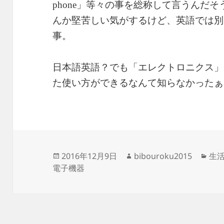
」等々の事を総称して言うんだそ
phone
んか堅苦しい気がするけど、英語では別
事。
日本語英語？でも「エレクトロニクス」
た使い方ができるなんて知らなかったぁ
投
作
カ
2016年12月9日
bibouroku2015
生
稿
成
テ
電子機器
日:
者
ゴ
リ
ー