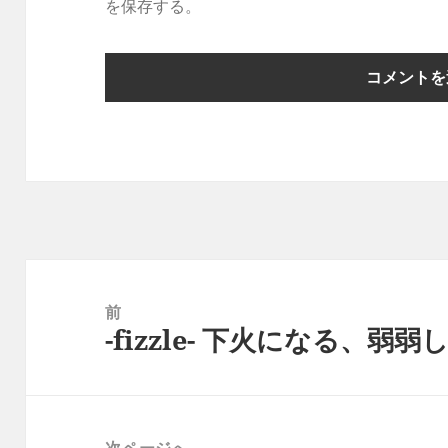
を保存する。
投
稿
前
-fizzle- 下火になる、
ナ
前
ビ
の
ゲ
投
ー
稿:
次ページへ