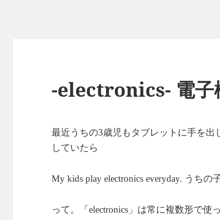
-electronics- 電
最近うちの
歳児もタブレットに手を出
3
していたら
うちの
My kids play electronics everyday.
って。「
」は常に複数形で使
electronics