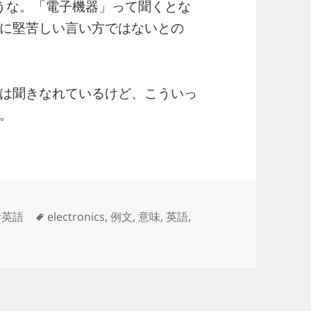
うな。「電子機器」って聞くとな
に堅苦しい言い方ではないとの
は聞きなれているけど、こういっ
。
タ
活英語
electronics
,
例文
,
意味
,
英語
,
グ