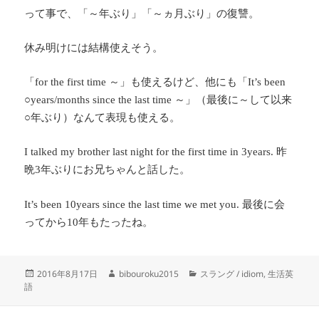
って事で、「～年ぶり」「～ヵ月ぶり」の復讐。
休み明けには結構使えそう。
「
～」も使えるけど、他にも「
for the first time
It’s been
～」（最後に～して以来
○years/months since the last time
○年ぶり）なんて表現も使える。
昨
I talked my brother last night for the first time in 3years.
晩
年ぶりにお兄ちゃんと話した。
3
最後に会
It’s been 10years since the last time we met you.
ってから
年もたったね。
10
投
作
カ
2016年8月17日
bibouroku2015
スラング / idiom
,
生活英
稿
成
テ
語
日:
者
ゴ
リ