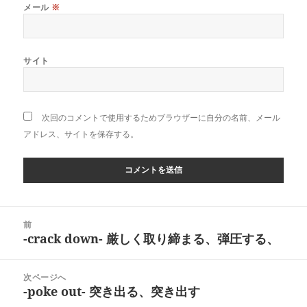
メール
※
サイト
次回のコメントで使用するためブラウザーに自分の名前、メール
アドレス、サイトを保存する。
投
前
稿
-crack down- 厳しく取り締まる、弾圧する、
前
ナ
の
ビ
投
次ページへ
ゲ
稿:
-poke out- 突き出る、突き出す
次
ー