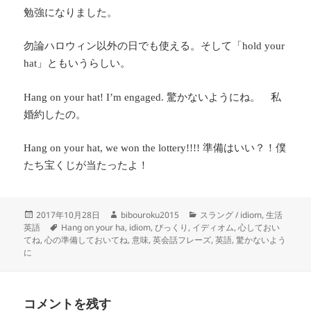
勉強になりました。
勿論ハロウィン以外の日でも使える。そして「
hold your
」ともいうらしい。
hat
驚かないようにね。 私
Hang on your hat! I’m engaged.
婚約したの。
準備はいい？！僕
Hang on your hat, we won the lottery!!!!
たち宝くじが当たったよ！
投
作
カ
2017年10月28日
bibouroku2015
スラング / idiom
,
生活
稿
タ
成
テ
英語
Hang on your ha
,
idiom
,
びっくり
,
イディオム
,
心しておい
日:
グ
者
ゴ
てね
,
心の準備しておいてね
,
意味
,
英会話フレーズ
,
英語
,
驚かないよう
リ
に
ー
コメントを残す