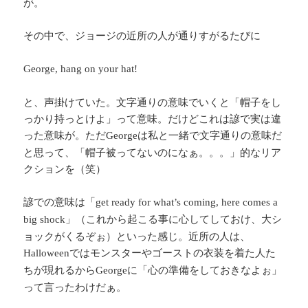
が。
その中で、ジョージの近所の人が通りすがるたびに
George, hang on your hat!
と、声掛けていた。文字通りの意味でいくと「帽子をし
っかり持っとけよ」って意味。だけどこれは諺で実は違
った意味が。ただ
は私と一緒で文字通りの意味だ
George
と思って、「帽子被ってないのになぁ。。。」的なリア
クションを（笑）
諺での意味は「
get ready for what’s coming, here comes a
」（これから起こる事に心してしておけ、大シ
big shock
ョックがくるぞぉ）といった感じ。近所の人は、
ではモンスターやゴーストの衣装を着た人た
Halloween
ちが現れるから
に「心の準備をしておきなよぉ」
George
って言ったわけだぁ。