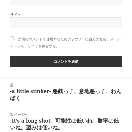
サイト
次回のコメントで使用するためブラウザーに自分の名前、メール
アドレス、サイトを保存する。
投
前
稿
-a little stinker- 悪戯っ子、意地悪っ子、わん
前
ナ
ぱく
の
ビ
投
ゲ
稿:
次ページへ
ー
-It’s a long shot.- 可能性は低いね。勝率は低
次
シ
いね。望みは低いね。
の
ョ