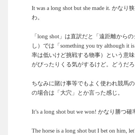
かなり狭
It was a long shot but she made it.
わ。
「
」は直訳だと「遠距離からの
long shot
し）では「
something you try although it is
率は低いけど挑戦する物事）という意味
がぴったりくる気がするけど。どうだろ
ちなみに賭け事等でもよく使われ競馬の
の場合は「大穴」とか言った感じ。
かなり勝つ確
It’s a long shot but we won!
The horse is a long shot but I bet on him, let