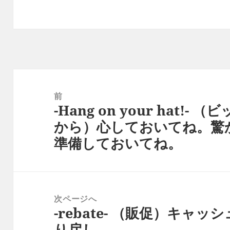
投
稿
前
-Hang on your hat
ナ
前
から）心しておいてね。驚
ビ
の
準備しておいてね。
ゲ
投
ー
稿:
シ
ョ
次ページへ
ン
-rebate- （販促）キャ
次
り戻し、
の