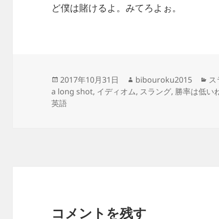
ど僕は賭けるよ。みてろよぉ。
投
作
カ
2017年10月31日
bibouroku2015
スラ
稿
成
テ
a long shot
,
イディオム
,
スラング
,
勝率は低い
日:
者
ゴ
英語
リ
ー
コメントを残す