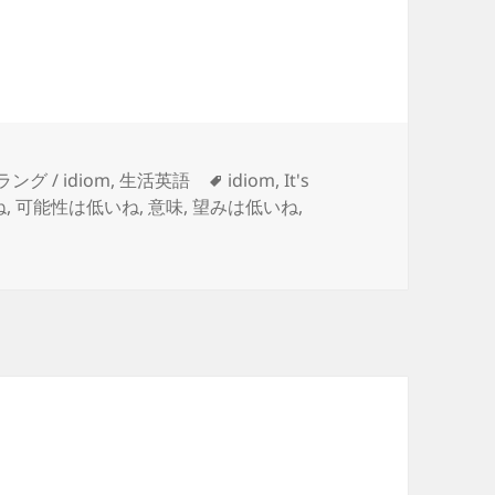
タ
ング / idiom
,
生活英語
idiom
,
It's
グ
ね
,
可能性は低いね
,
意味
,
望みは低いね
,