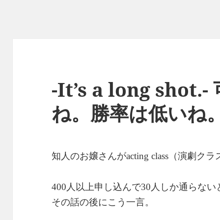
-It’s a long sh
ね。勝率は低いね
知人のお嬢さんが
（演劇クラ
acting class
人以上申し込んで
人しか通らない
400
30
その話の後にこう一言。