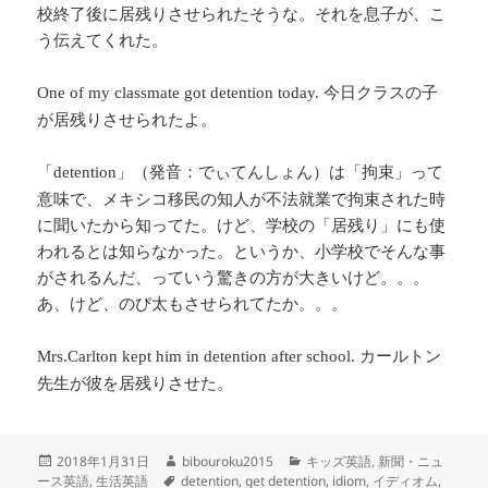
校終了後に居残りさせられたそうな。それを息子が、こ
う伝えてくれた。
今日クラスの子
One of my classmate got detention today.
が居残りさせられたよ。
「
」（発音：でぃてんしょん）は「拘束」って
detention
意味で、メキシコ移民の知人が不法就業で拘束された時
に聞いたから知ってた。けど、学校の「居残り」にも使
われるとは知らなかった。というか、小学校でそんな事
がされるんだ、っていう驚きの方が大きいけど。。。
あ、けど、のび太もさせられてたか。。。
カールトン
Mrs.Carlton kept him in detention after school.
先生が彼を居残りさせた。
投
作
カ
2018年1月31日
bibouroku2015
キッズ英語
,
新聞・ニュ
稿
タ
成
テ
ース英語
,
生活英語
detention
,
get detention
,
idiom
,
イディオム
,