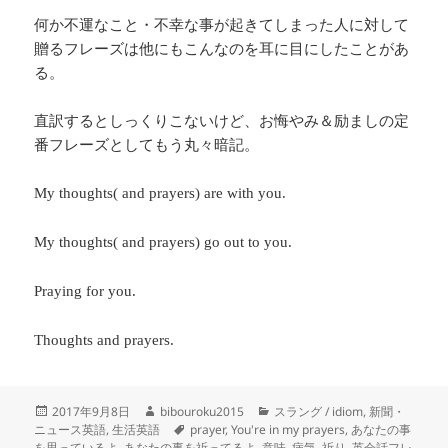
何か不運なこと・不幸な事が起きてしまった人に対して
贈るフレーズは他にもこんなのを耳に目にしたことがあ
る。
直訳するとしっくりこないけど、お悔やみ＆励ましの定
番フレーズとしてもう丸々暗記。
My thoughts( and prayers) are with you.
My thoughts( and prayers) go out to you.
Praying for you.
Thoughts and prayers.
投
作
カ
2017年9月8日
bibouroku2015
スラング / idiom
,
新聞・
稿
成
タ
テ
ニュース英語
,
生活英語
prayer
,
You're in my prayers
,
あなたの事
日:
者
グ
ゴ
を思っているよ
,
あなたの事を祈ってるよ
,
意味
,
病気
,
祈り
,
英会話フレ