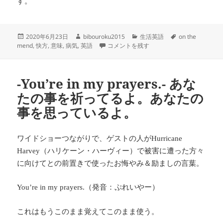
す。
投
作
カ
タ
2020年6月23日
bibouroku2015
生活英語
on the
稿
成
―on the mend― 快方に向かっている
テ
グ
mend
,
快方
,
意味
,
病気
,
英語
コメントを残す
日:
者
ゴ
リ
ー
-You’re in my prayers.- あな
たの事を祈ってるよ。あなたの
事を思っているよ。
ワイドショーつながりで、ゲストの人が
Hurricane
（ハリケーン・ハーヴィー）で被害に遭った方々
Harvey
に向けてとの前置きで使ったお悔やみ＆励ましの言葉。
（発音：ぷれいやー）
You’re in my prayers.
これはもうこのまま覚えてこのまま使う。