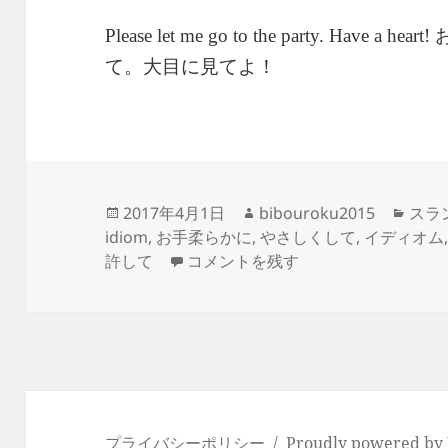
Please let me go to the party. Have a heart!
て。大目に見てよ！
投
作
カ
2017年4月1日
bibouroku2015
スラン
稿
成
テ
idiom
,
お手柔らかに
,
やさしくして
,
イディオム
日:
-Have a heart.- 同情して
者
ゴ
許して
コメントを残す
リ
ー
プライバシーポリシー
Proudly powered by