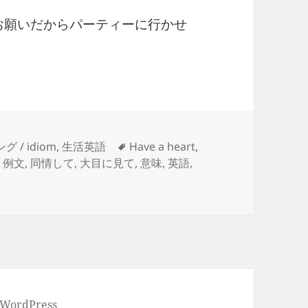
お願いだからパーティーに行かせ
タ
グ / idiom
,
生活英語
Have a heart
,
グ
,
例文
,
同情して
,
大目に見て
,
意味
,
英語
,
。お手柔らかに。大目に見て。許して。やさしくして。 に
 WordPress