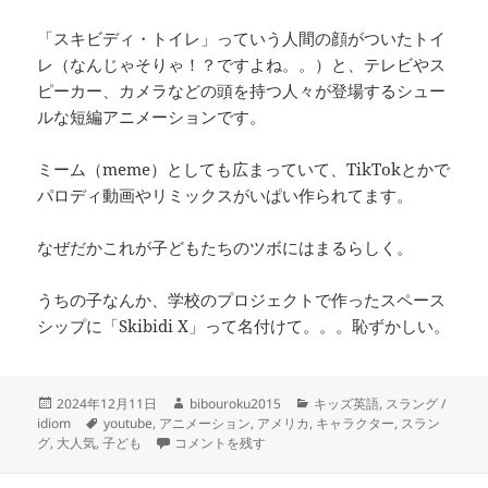
「スキビディ・トイレ」っていう人間の顔がついたトイ
レ（なんじゃそりゃ！？ですよね。。）と、テレビやス
ピーカー、カメラなどの頭を持つ人々が登場するシュー
ルな短編アニメーションです。
ミーム（meme）としても広まっていて、TikTokとかで
パロディ動画やリミックスがいぱい作られてます。
なぜだかこれが子どもたちのツボにはまるらしく。
うちの子なんか、学校のプロジェクトで作ったスペース
シップに「Skibidi X」って名付けて。。。恥ずかしい。
投
作
カ
2024年12月11日
bibouroku2015
キッズ英語
,
スラング /
稿
タ
成
テ
idiom
youtube
,
アニメーション
,
アメリカ
,
キャラクター
,
スラン
日:
グ
– Skibidi Toilet- スキビディ・トイレ に
者
ゴ
グ
,
大人気
,
子ども
コメントを残す
リ
ー