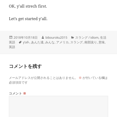
OK, y’all strech first.
Let’s get started y’all.
投
作
カ
2018年10月18日
bibouroku2015
スラング / idiom
,
生活
稿
タ
成
テ
英語
y’all-
,
あんた達
,
みんな
,
アメリカ
,
スラング
,
南部訛り
,
意味
,
日:
グ
者
ゴ
英語
リ
ー
コメントを残す
メールアドレスが公開されることはありません。
※
が付いている欄は
必須項目です
コメント
※