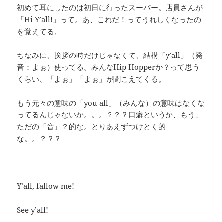
初めて耳にしたのは初日に行ったスーパー。店員さんが
「Hi Y’all!」って。あ、これだ！ってうれしくなったの
を覚えてる。
ちなみに、挨拶の時だけじゃなくて、結構「y’all」（発
音：よぉ）使ってる。みんなHip Hopperか？って思う
くらい、「よぉ」「よぉ」が聞こえてくる。
もう元々の意味の「you all」（みんな）の意味はなくな
ってるんじゃないか。。。？？？口癖というか、もう、
ただの「音」？的な。とりあえずつけとく的
な。。？？？
Y’all, fallow me!
See y’all!