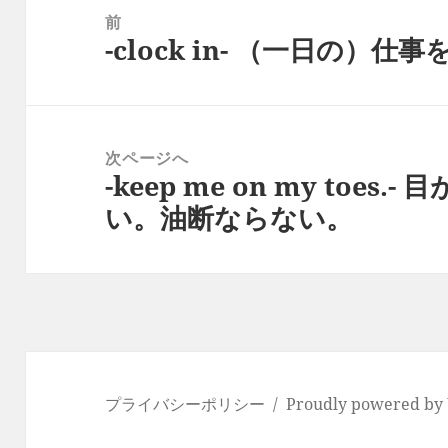
稿
前
-clock in- （一日の）
ナ
前
ビ
の
ゲ
投
ー
稿:
次ページへ
シ
-keep me on my toe
次
ョ
い。油断ならない。
の
ン
投
稿:
プライバシーポリシー
Proudly powered by