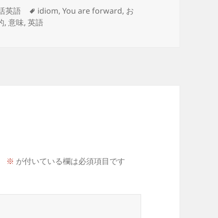
タ
活英語
idiom
,
You are forward
,
お
グ
的
,
意味
,
英語
。
※
が付いている欄は必須項目です