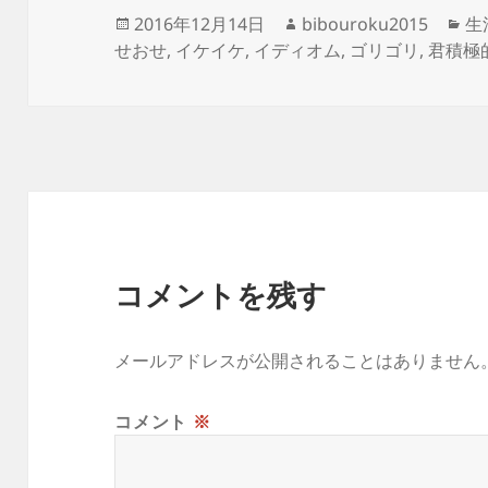
投
作
カ
2016年12月14日
bibouroku2015
生
稿
成
テ
せおせ
,
イケイケ
,
イディオム
,
ゴリゴリ
,
君積極
日:
者
ゴ
リ
ー
コメントを残す
メールアドレスが公開されることはありません
コメント
※