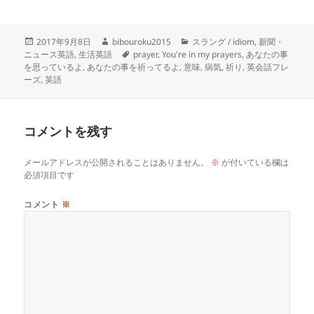
投
作
カ
2017年9月8日
bibouroku2015
スラング / idiom
,
新聞・
稿
成
タ
テ
ニュース英語
,
生活英語
prayer
,
You're in my prayers
,
あなたの事
日:
者
グ
ゴ
を思っているよ
,
あなたの事を祈ってるよ
,
意味
,
病気
,
祈り
,
英会話フレ
リ
ーズ
,
英語
ー
コメントを残す
メールアドレスが公開されることはありません。
※
が付いている欄は
必須項目です
コメント
※