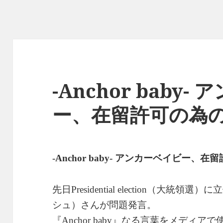
-Anchor baby
ー、在留許可の為
アンカーベイビー、在留
-Anchor baby-
先日
（大統領選）に立
Presidential election
シュ）さんが問題発言。
『
』なる言葉をメディアで
Anchor baby