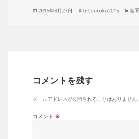
投
作
カ
2015年8月27日
bibouroku2015
新
稿
成
テ
日:
者
ゴ
リ
ー
コメントを残す
メールアドレスが公開されることはありません
コメント
※