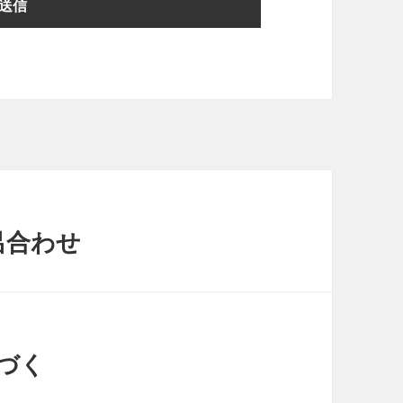
呂合わせ
こづく