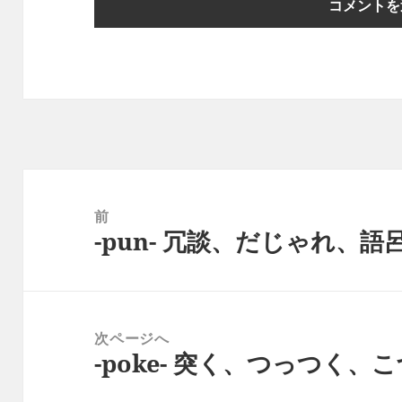
投
稿
前
-pun- 冗談、だじゃれ、語
ナ
前
ビ
の
ゲ
投
ー
稿:
次ページへ
シ
-poke- 突く、つっつく、
次
ョ
の