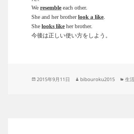
We
resemble
each other.
She and her brother
look a like
.
She
looks like
her brother.
今後は正しい使い方をしよう。
投
作
カ
2015年9月11日
bibouroku2015
生
稿
成
テ
日:
者
ゴ
リ
ー