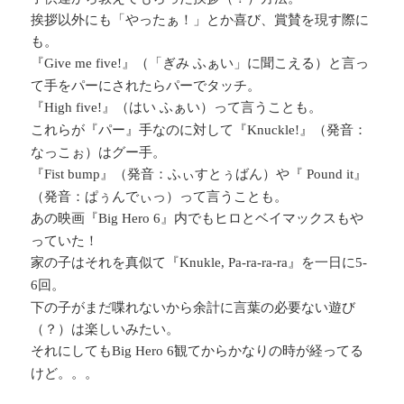
挨拶以外にも「やったぁ！」とか喜び、賞賛を現す際に
も。
『
』（「ぎみ ふぁい」に聞こえる）と言っ
Give me five!
て手をパーにされたらパーでタッチ。
『
』（はい ふぁい）って言うことも。
High five!
これらが『パー』手なのに対して『
』（発音：
Knuckle!
なっこぉ）はグー手。
『
』（発音：ふぃすとぅばん）や『
』
Fist bump
Pound it
（発音：ぱぅんでぃっ）って言うことも。
あの映画『
』内でもヒロとベイマックスもや
Big Hero 6
っていた！
家の子はそれを真似て『
』を一日に
Knukle, Pa-ra-ra-ra
5-
回。
6
下の子がまだ喋れないから余計に言葉の必要ない遊び
（？）は楽しいみたい。
それにしても
観てからかなりの時が経ってる
Big Hero 6
けど。。。