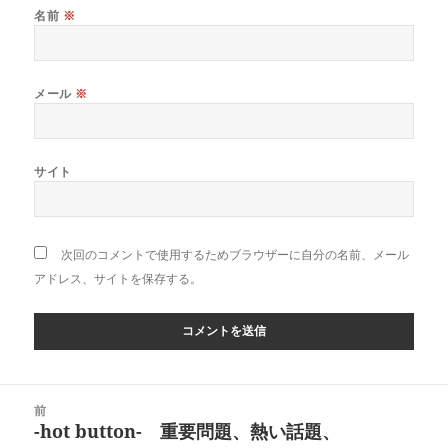
名前
※
メール
※
サイト
次回のコメントで使用するためブラウザーに自分の名前、メール
アドレス、サイトを保存する。
投
前
稿
-hot button- 重要問題、熱い話題、
前
ナ