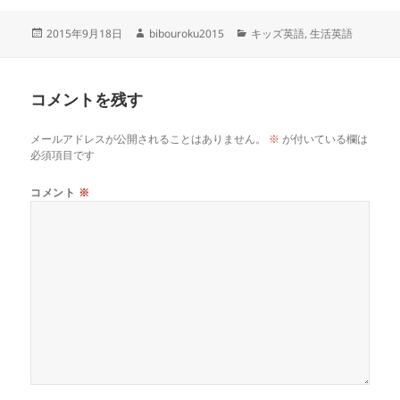
投
作
カ
2015年9月18日
bibouroku2015
キッズ英語
,
生活英語
稿
成
テ
日:
者
ゴ
リ
コメントを残す
ー
メールアドレスが公開されることはありません。
※
が付いている欄は
必須項目です
コメント
※