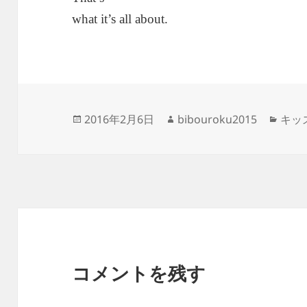
what it’s all about.
投
作
カ
2016年2月6日
bibouroku2015
キッ
稿
成
テ
日:
者
ゴ
リ
ー
コメントを残す