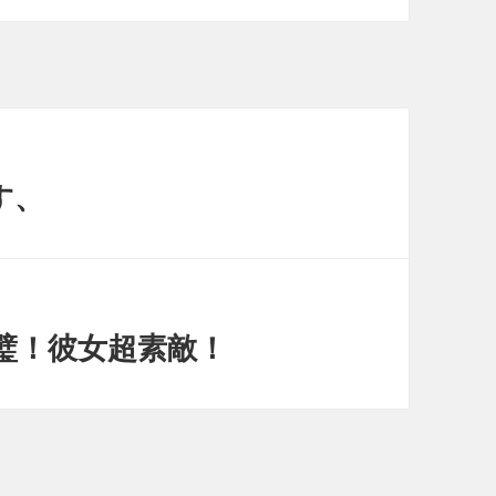
す、
 彼女完璧！彼女超素敵！