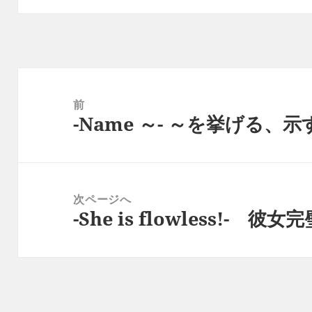
投
稿
前
-Name ～- ～を挙げる、示
ナ
前
ビ
の
ゲ
投
ー
稿:
次ページへ
シ
-She is flowless!-
次
ョ
の
ン
投
稿: