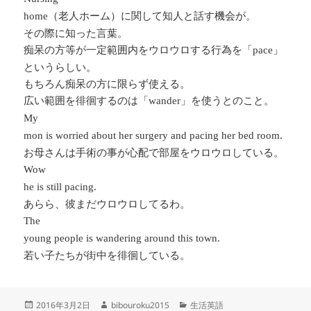
（老人ホーム）に関して知人と話す機会が。
home
その際に知った言葉。
痴呆の方等が一定範囲内をウロウロする行為を「
」
pace
というらしい。
もちろん痴呆の方に限らず使える。
広い範囲を徘徊するのは「
」を使うとのこと。
wander
My
mon is worried about her surgery and pacing her bed room.
お母さんは手術の事が心配で部屋をウロウロしている。
Wow
he is still pacing.
あらら、彼まだウロウロしてるわ。
The
young people is wandering around this town.
若い子たちが街中を徘徊している。
投
作
カ
2016年3月2日
bibouroku2015
生活英語