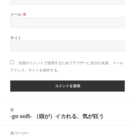
メール
※
サイト
次回のコメントで使用するためブラウザーに自分の名前、メール
アドレス、サイトを保存する。
投
前
稿
-go soft- （頭が）イカれる、気が狂う
前
ナ
の
ビ
投
次ページへ
ゲ