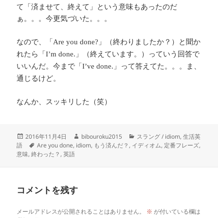
て「済ませて、終えて」という意味もあったのだ
ぁ。。。今更気づいた。。。
なので、「
」（終わりましたか？）と聞か
Are you done?
れたら「
」（終えています。）っていう回答で
I’m done.
いいんだ。今まで「
」って答えてた。。。ま、
I’ve done.
通じるけど。
なんか、スッキリした（笑）
投
作
カ
2016年11月4日
bibouroku2015
スラング / idiom
,
生活英
稿
タ
成
テ
語
Are you done
,
idiom
,
もう済んだ？
,
イディオム
,
定番フレーズ
,
日:
グ
者
ゴ
意味
,
終わった？
,
英語
リ
ー
コメントを残す
メールアドレスが公開されることはありません。
※
が付いている欄は