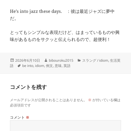
He’s into jazz these days. ：彼は最近ジャズに夢中
だ。
とってもシンプルな表現だけど、はまっているものや興
味があるものをサクッと伝えられるので、超便利！
投
作
カ
2026年6月10日
bibouroku2015
スラング / idiom
,
生活英
稿
タ
成
テ
語
be into
,
idiom
,
例文
,
意味
,
英語
日:
グ
者
ゴ
リ
ー
コメントを残す
メールアドレスが公開されることはありません。
※
が付いている欄は
必須項目です
コメント
※