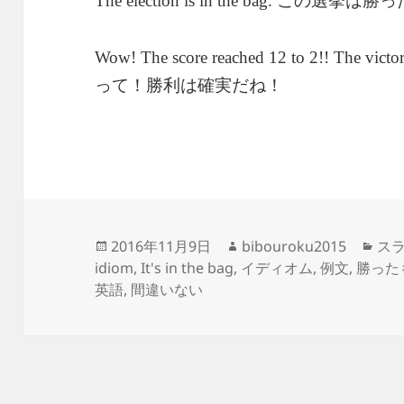
この選挙は勝っ
The election is in the bag.
Wow! The score reached 12 to 2!! The victory
って！勝利は確実だね！
投
作
カ
2016年11月9日
bibouroku2015
スラ
稿
成
テ
idiom
,
It's in the bag
,
イディオム
,
例文
,
勝った
日:
者
ゴ
英語
,
間違いない
リ
ー