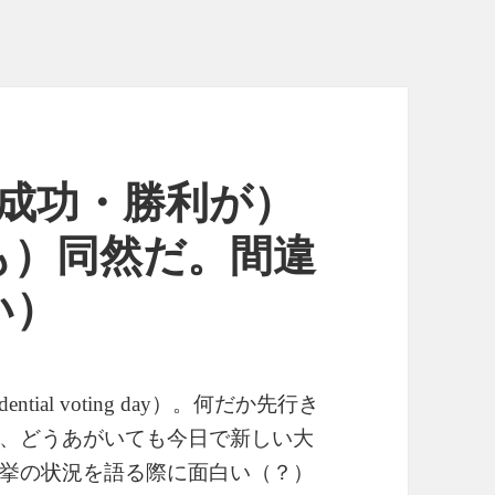
ag- （成功・勝利が）
も）同然だ。間違
い）
）。何だか先行き
dential voting day
、どうあがいても今日で新しい大
挙の状況を語る際に面白い（？）