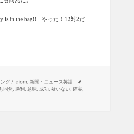
たも同然だ。
やった！
対
だ
 is in the bag!!
12
2
タ
ング / idiom
,
新聞・ニュース英語
グ
も同然
,
勝利
,
意味
,
成功
,
疑いない
,
確実
,