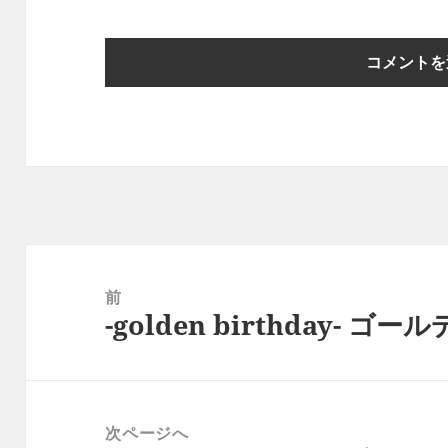
投
稿
前
-golden birthday- 
ナ
前
ビ
の
ゲ
投
ー
稿:
次ページへ
シ