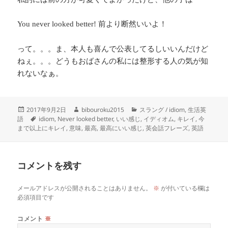
前より断然いいよ！
You never looked better!
って。。。ま、本人も喜んで公表してるしいいんだけど
ねぇ。。。どうもおばさんの私には整形する人の気が知
れないなぁ。
投
作
カ
2017年9月2日
bibouroku2015
スラング / idiom
,
生活英
稿
タ
成
テ
語
idiom
,
Never looked better
,
いい感じ
,
イディオム
,
キレイ
,
今
日:
グ
者
ゴ
まで以上にキレイ
,
意味
,
最高
,
最高にいい感じ
,
英会話フレーズ
,
英語
リ
ー
コメントを残す
メールアドレスが公開されることはありません。
※
が付いている欄は
必須項目です
コメント
※