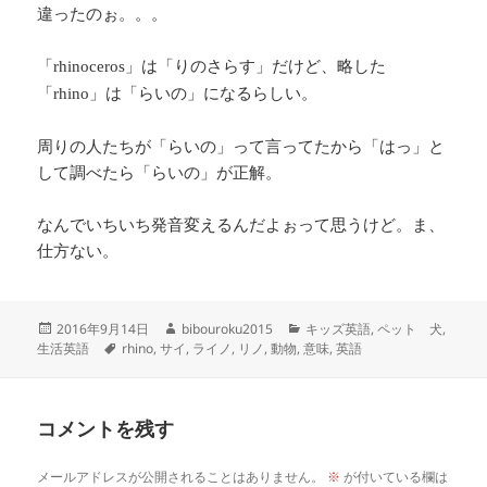
違ったのぉ。。。
「
」は「りのさらす」だけど、略した
rhinoceros
「
」は「らいの」になるらしい。
rhino
周りの人たちが「らいの」って言ってたから「はっ」と
して調べたら「らいの」が正解。
なんでいちいち発音変えるんだよぉって思うけど。ま、
仕方ない。
投
作
カ
2016年9月14日
bibouroku2015
キッズ英語
,
ペット 犬
,
稿
タ
成
テ
生活英語
rhino
,
サイ
,
ライノ
,
リノ
,
動物
,
意味
,
英語
日:
グ
者
ゴ
リ
ー
コメントを残す
メールアドレスが公開されることはありません。
※
が付いている欄は