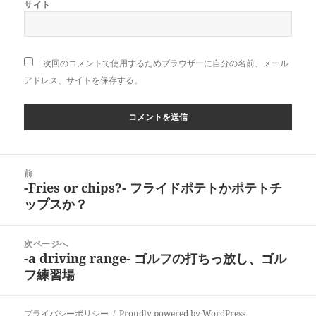
サイト
次回のコメントで使用するためブラウザーに自分の名前、メール
アドレス、サイトを保存する。
投
前
稿
-Fries or chips?- フライドポテトかポテトチ
前
ナ
ップスか？
の
ビ
投
ゲ
稿:
次ページへ
ー
-a driving range- ゴルフの打ちっ放し、ゴル
次
シ
フ練習場
の
ョ
投
ン
稿:
プライバシーポリシー
Proudly powered by WordPress