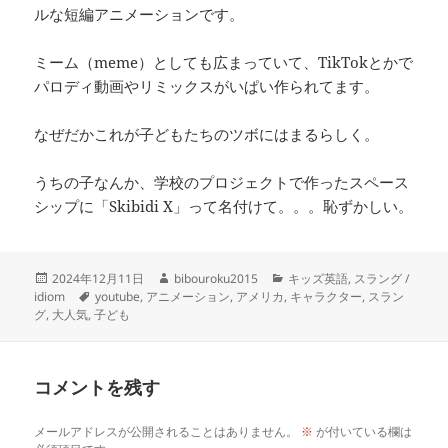
ルな短編アニメーションです。
ミーム（meme）としても広まっていて、TikTokとかで
パロディ動画やリミックスがいぱい作られてます。
なぜだかこれが子どもたちのツボにはまるらしく。
うちの子なんか、学校のプロジェクトで作ったスペース
シップに「Skibidi X」って名付けて。。。恥ずかしい。
投
作
カ
2024年12月11日
bibouroku2015
キッズ英語
,
スラング /
稿
タ
成
テ
idiom
youtube
,
アニメーション
,
アメリカ
,
キャラクター
,
スラン
日:
グ
者
ゴ
グ
,
大人気
,
子ども
リ
ー
コメントを残す
メールアドレスが公開されることはありません。
※
が付いている欄は