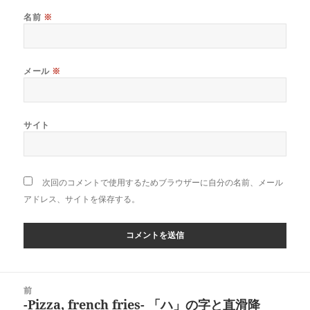
名前
※
メール
※
サイト
次回のコメントで使用するためブラウザーに自分の名前、メール
アドレス、サイトを保存する。
投
前
稿
-Pizza, french fries- 「ハ」の字と直滑降
前