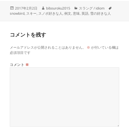
投
作
カ
タ
2017年2月2日
bibouroku2015
スラング / idiom
稿
成
テ
グ
snowbird
,
スキー
,
スノボ好きな人
,
例文
,
意味
,
英語
,
雪の好きな人
日:
者
ゴ
リ
ー
コメントを残す
メールアドレスが公開されることはありません。
※
が付いている欄は
必須項目です
コメント
※