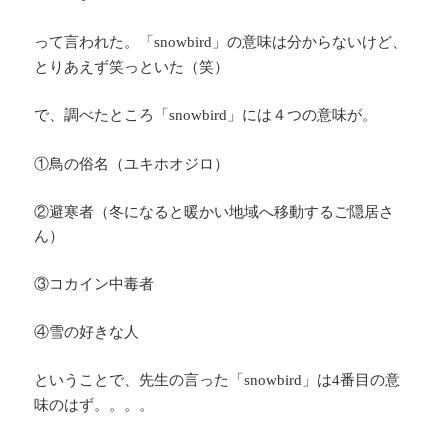
って言われた。「
」の意味は分からないけど、
snowbird
とりあえず笑っといた（笑）
で、調べたところ「
」には４つの意味が。
snowbird
①鳥の俗名（ユキホオジロ）
②避寒者（冬になると暖かい地域へ移動するご隠居さ
ん）
③コカイン中毒者
④雪の好きな人
ということで、先生の言った「
」は
番目の意
snowbird
4
味のはず。。。。